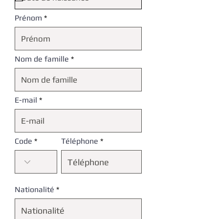
i
r
Prénom
e
d
Nom de famille
E-mail
Code
Téléphone
Nationalité